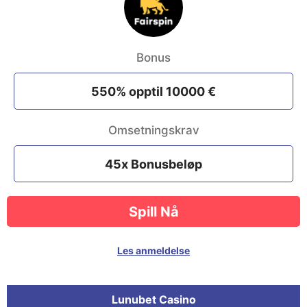
Bonus
550% opptil 10000 €
Omsetningskrav
45x Bonusbeløp
Spill Nå
Les anmeldelse
Lunubet Casino