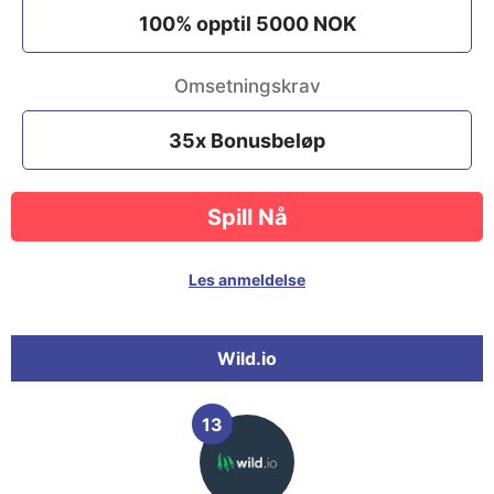
100% opptil 5000 NOK
Omsetningskrav
35x Bonusbeløp
Spill Nå
Les anmeldelse
Wild.io
13