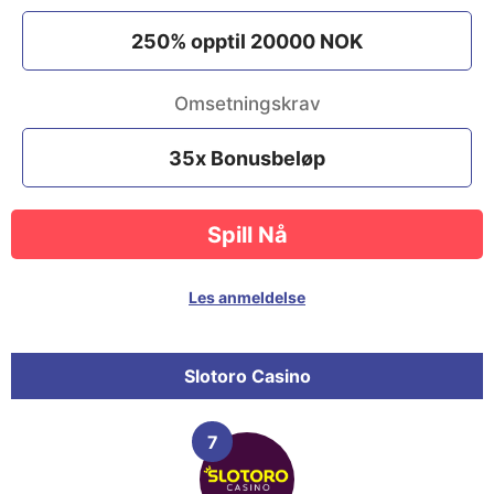
250% opptil 20000 NOK
Omsetningskrav
35x Bonusbeløp
Spill Nå
Les anmeldelse
Slotoro Casino
7