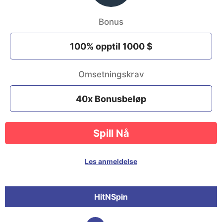
Bonus
100% opptil 1000 $
Omsetningskrav
40x Bonusbeløp
Spill Nå
Les anmeldelse
HitNSpin