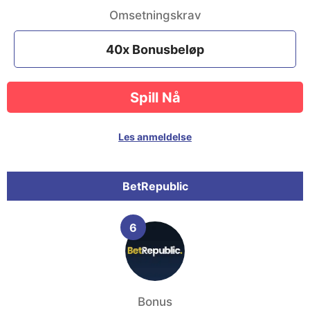
Omsetningskrav
40x Bonusbeløp
Spill Nå
Les anmeldelse
BetRepublic
6
Bonus