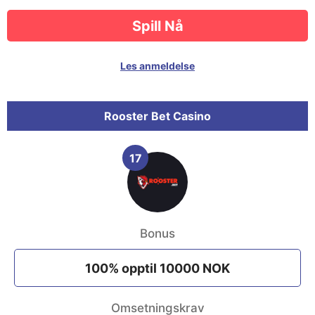
Spill Nå
Les anmeldelse
Rooster Bet Casino
17
Bonus
100% opptil 10000 NOK
Omsetningskrav