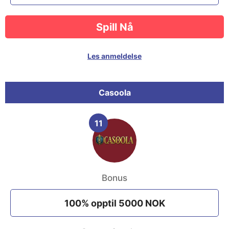
Spill Nå
Les anmeldelse
Casoola
11
Bonus
100% opptil 5000 NOK