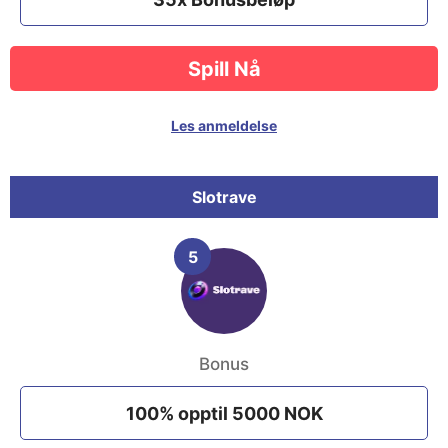
Spill Nå
Les anmeldelse
Slotrave
5
Bonus
100% opptil 5000 NOK