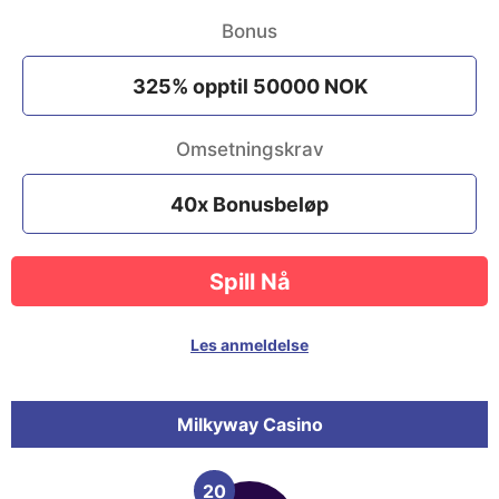
Bonus
325% opptil 50000 NOK
Omsetningskrav
40x Bonusbeløp
Spill Nå
Les anmeldelse
Milkyway Casino
20