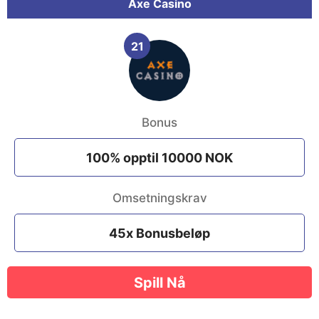
Axe Casino
21
Bonus
100% opptil 10000 NOK
Omsetningskrav
45x Bonusbeløp
Spill Nå