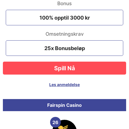
Bonus
100% opptil 3000 kr
Omsetningskrav
25x Bonusbeløp
Spill Nå
Les anmeldelse
Fairspin Casino
26