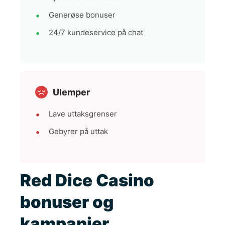
Generøse bonuser
24/7 kundeservice på chat
Ulemper
Lave uttaksgrenser
Gebyrer på uttak
Red Dice Casino
bonuser og
kampanjer