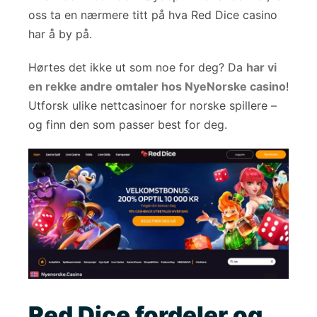
oss ta en nærmere titt på hva Red Dice casino
har å by på.
Hørtes det ikke ut som noe for deg? Da
har vi
en rekke andre omtaler hos NyeNorske casino
!
Utforsk ulike nettcasinoer for norske spillere –
og finn den som passer best for deg.
Red Dice fordeler og