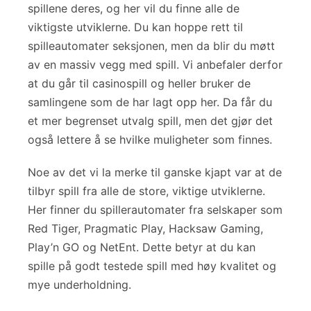
spillene deres, og her vil du finne alle de
viktigste utviklerne. Du kan hoppe rett til
spilleautomater seksjonen, men da blir du møtt
av en massiv vegg med spill. Vi anbefaler derfor
at du går til casinospill og heller bruker de
samlingene som de har lagt opp her. Da får du
et mer begrenset utvalg spill, men det gjør det
også lettere å se hvilke muligheter som finnes.
Noe av det vi la merke til ganske kjapt var at de
tilbyr spill fra alle de store, viktige utviklerne.
Her finner du spillerautomater fra selskaper som
Red Tiger, Pragmatic Play, Hacksaw Gaming,
Play’n GO og NetEnt. Dette betyr at du kan
spille på godt testede spill
med høy kvalitet og
mye underholdning.