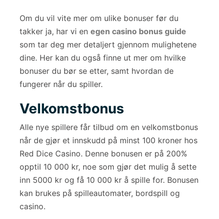
Om du vil vite mer om ulike bonuser før du
takker ja, har vi en
egen casino bonus guide
som tar deg mer detaljert gjennom mulighetene
dine. Her kan du også finne ut mer om hvilke
bonuser du bør se etter, samt hvordan de
fungerer når du spiller.
Velkomstbonus
Alle nye spillere får tilbud om en velkomstbonus
når de gjør et innskudd på minst 100 kroner hos
Red Dice Casino. Denne bonusen er på 200%
opptil 10 000 kr, noe som gjør det mulig å sette
inn 5000 kr og få 10 000 kr å spille for. Bonusen
kan brukes på spilleautomater, bordspill og
casino.