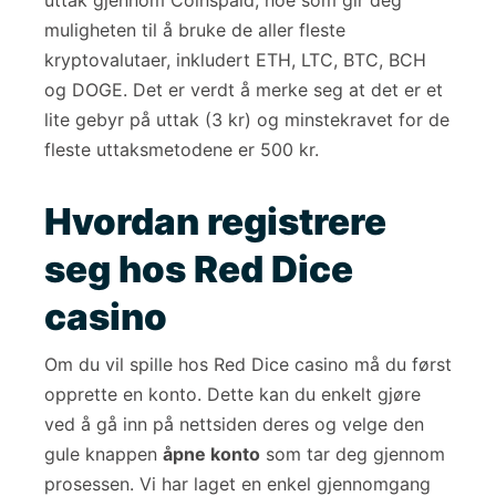
uttak gjennom Coinspaid, noe som gir deg
muligheten til å bruke de aller fleste
kryptovalutaer, inkludert ETH, LTC, BTC, BCH
og DOGE. Det er verdt å merke seg at det er et
lite gebyr på uttak (3 kr) og minstekravet for de
fleste uttaksmetodene er 500 kr.
Hvordan registrere
seg hos Red Dice
casino
Om du vil spille hos Red Dice casino må du først
opprette en konto. Dette kan du enkelt gjøre
ved å gå inn på nettsiden deres og velge den
gule knappen
åpne konto
som tar deg gjennom
prosessen. Vi har laget en enkel gjennomgang