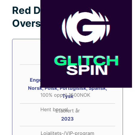
Red Dice Casino
Oversikt
Lisens
Curacao
Språk
Engelsk, Finsk, Fransk, Italiensk,
Norsk, Polsk, Portugisisk, Spansk,
100%
opptil
1500NOK
Tysk
Hent bonus!
Etablert år
2023
Lojalitets-/VIP-program