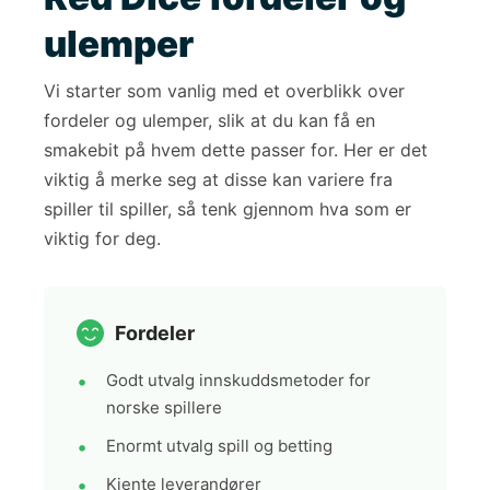
ulemper
Vi starter som vanlig med et overblikk over
fordeler og ulemper, slik at du kan få en
smakebit på hvem dette passer for. Her er det
viktig å merke seg at disse kan variere fra
spiller til spiller, så tenk gjennom hva som er
viktig for deg.
Fordeler
Godt utvalg innskuddsmetoder for
norske spillere
Enormt utvalg spill og betting
Kjente leverandører