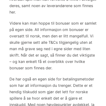
deres, samt noen av leverandørene som finnes
her.
Videre kan man hoppe til bonuser som er samlet
på egen side. All informasjon om bonuser er
oversatt til norsk, men den er litt mangelfull. Vi
skulle gjerne sett alle T&Cs tilgjengelig uten at
man må grave seg ned i egne sider med liten
skrift. Når det er sagt, så finner du det viktigste
– og kan enkelt få et overblikk over hvilke
bonuser som finnes der.
De har også en egen side for betalingsmetoder
som har all informasjon du trenger. Dette er et
hendig tilskudd som gjør det lett for norske
spillere å se hvor enkelt det er å gjøre et
innskudd. Med noen høydepunkter avdekket, la