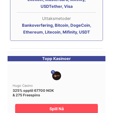
USDTether, Visa
Uttaksmetoder
Bankoverføring, Bitcoin, DogeCoin,
Ethereum, Litecoin, Mifinity, USDT
Topp Kasinoer
1
Hugo Casino
325% opptil 67700 NOK
& 275 Freespins
Spill Nå