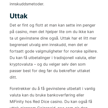
innskuddsmetoder.
Uttak
Det er fint og flott at man kan sette inn penger
på casino, men det hjelper lite om du ikke kan
ta ut gevinstene dine også. Uttak har et litt mer
begrenset utvalg enn innskudd, men det er
fortsatt gode valgmuligheter for norske spillere.
Du kan få utbetalinger i tradisjonell valuta, eller
kryptovaluta – og du velger selv den som
passer best for deg før du bekrefter uttaket
ditt.
Foretrekker du å få gevinstene utbetalt i vanlig
valuta kan du bruke bankoverføring eller
MiFinity hos Red Dice casino. Du kan også få