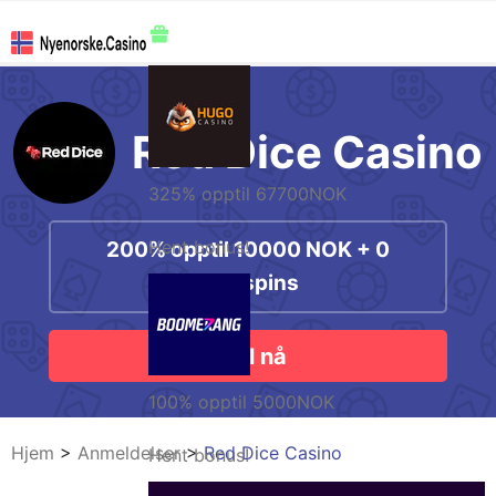
Red Dice Casino
325%
opptil
67700NOK
Hent bonus!
200% opptil 10000 NOK + 0
Freespins
Spill nå
100%
opptil
5000NOK
Hjem
>
Anmeldelser
>
Red Dice Casino
Hent bonus!