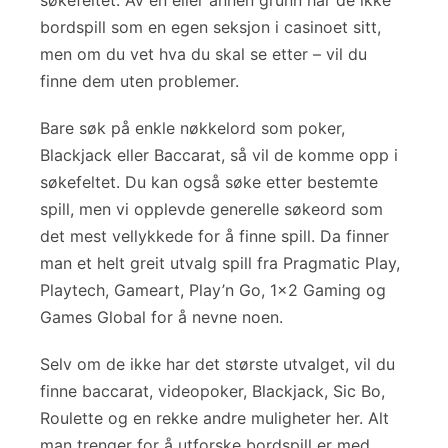
søkefeltet. Av en eller annen grunn har de ikke
bordspill som en egen seksjon i casinoet sitt,
men om du vet hva du skal se etter – vil du
finne dem uten problemer.
Bare søk på enkle nøkkelord som poker,
Blackjack eller Baccarat, så vil de komme opp i
søkefeltet. Du kan også søke etter bestemte
spill, men vi opplevde generelle søkeord som
det mest vellykkede for å finne spill. Da finner
man et helt greit utvalg spill fra Pragmatic Play,
Playtech, Gameart, Play’n Go, 1×2 Gaming og
Games Global for å nevne noen.
Selv om de ikke har det største utvalget, vil du
finne baccarat, videopoker, Blackjack, Sic Bo,
Roulette og en rekke andre muligheter her. Alt
man trenger for å utforske bordspill er med