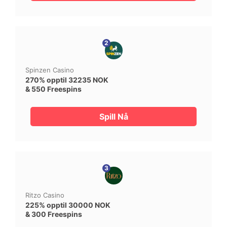
2
Spinzen Casino
270% opptil 32235 NOK
& 550 Freespins
Spill Nå
3
Ritzo Casino
225% opptil 30000 NOK
& 300 Freespins