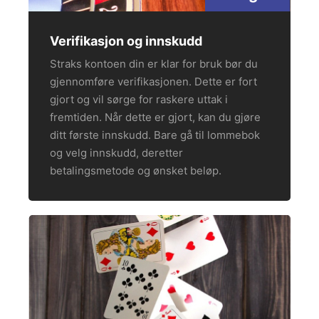
Verifikasjon og innskudd
Straks kontoen din er klar for bruk bør du
gjennomføre verifikasjonen. Dette er fort
gjort og vil sørge for raskere uttak i
fremtiden. Når dette er gjort, kan du gjøre
ditt første innskudd. Bare gå til lommebok
og velg innskudd, deretter
betalingsmetode og ønsket beløp.