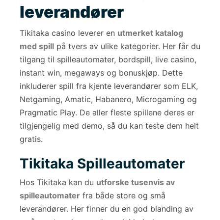
leverandører
Tikitaka casino leverer en
utmerket katalog
med spill
på tvers av ulike kategorier. Her får du
tilgang til spilleautomater, bordspill, live casino,
instant win, megaways og bonuskjøp. Dette
inkluderer spill fra kjente leverandører som ELK,
Netgaming, Amatic, Habanero, Microgaming og
Pragmatic Play. De aller fleste spillene deres er
tilgjengelig med demo, så du kan teste dem helt
gratis.
Tikitaka Spilleautomater
Hos Tikitaka kan du
utforske tusenvis av
spilleautomater
fra både store og små
leverandører. Her finner du en god blanding av