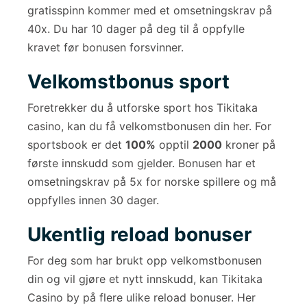
gratisspinn kommer med et omsetningskrav på
40x. Du har 10 dager på deg til å oppfylle
kravet før bonusen forsvinner.
Velkomstbonus sport
Foretrekker du å utforske sport hos Tikitaka
casino, kan du få velkomstbonusen din her. For
sportsbook er det
100%
opptil
2000
kroner på
første innskudd som gjelder. Bonusen har et
omsetningskrav på 5x for norske spillere og må
oppfylles innen 30 dager.
Ukentlig reload bonuser
For deg som har brukt opp velkomstbonusen
din og vil gjøre et nytt innskudd, kan Tikitaka
Casino by på flere ulike reload bonuser. Her