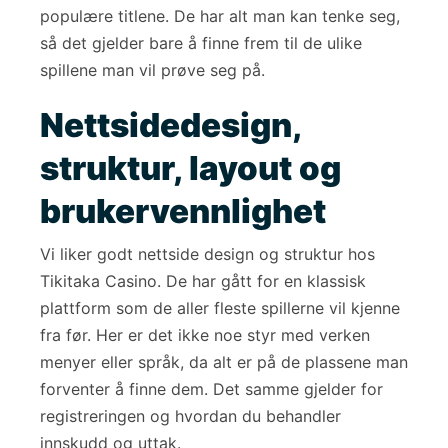
populære titlene. De har alt man kan tenke seg,
så det gjelder bare å finne frem til de ulike
spillene man vil prøve seg på.
Nettsidedesign,
struktur, layout og
brukervennlighet
Vi liker godt nettside design og struktur hos
Tikitaka Casino. De har gått for en klassisk
plattform som de aller fleste spillerne vil kjenne
fra før. Her er det ikke noe styr med verken
menyer eller språk, da alt er på de plassene man
forventer å finne dem. Det samme gjelder for
registreringen og hvordan du behandler
innskudd og uttak.