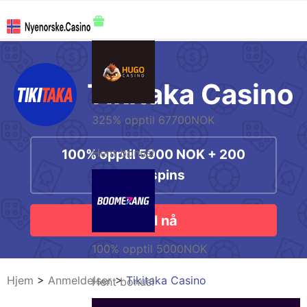
Tikitaka Casino
325%
opptil
67700NOK
Hent bonus!
100% opptil 5000 NOK + 200
Freespins
Spill nå
100%
opptil
5000NOK
Hjem
>
Anmeldelser
>
Tikitaka Casino
Hent bonus!