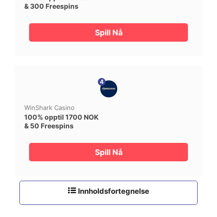
& 300 Freespins
Spill Nå
4
WinShark Casino
100% opptil 1700 NOK
& 50 Freespins
Spill Nå
Innholdsfortegnelse