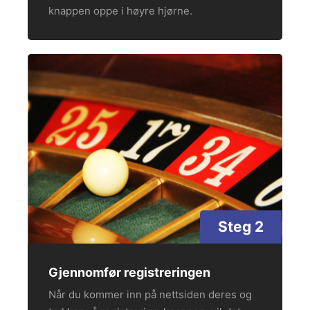
knappen oppe i høyre hjørne.
Steg 2
Gjennomfør registreringen
Når du kommer inn på nettsiden deres og