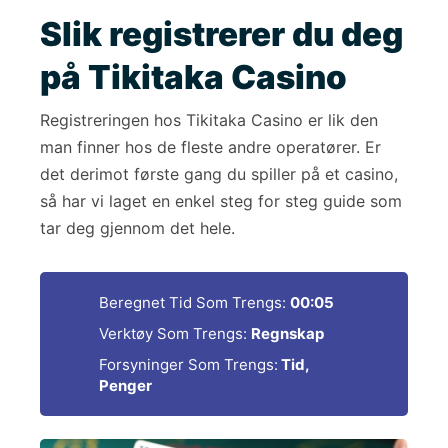
Slik registrerer du deg
på Tikitaka Casino
Registreringen hos Tikitaka Casino er lik den
man finner hos de fleste andre operatører. Er
det derimot første gang du spiller på et casino,
så har vi laget en enkel steg for steg guide som
tar deg gjennom det hele.
Beregnet Tid Som Trengs:
00:05
Verktøy Som Trengs:
Regnskap
Forsyninger Som Trengs:
Tid,
Penger