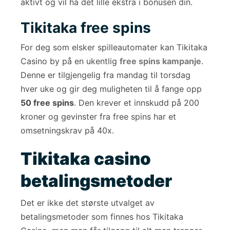
aktivt og vil ha det lille ekstra i bonusen din.
Tikitaka free spins
For deg som elsker spilleautomater kan Tikitaka
Casino by på en ukentlig
free spins kampanje
.
Denne er tilgjengelig fra mandag til torsdag
hver uke og gir deg muligheten til å fange opp
50 free spins
. Den krever et innskudd på 200
kroner og gevinster fra free spins har et
omsetningskrav på 40x.
Tikitaka casino
betalingsmetoder
Det er ikke det største utvalget av
betalingsmetoder som finnes hos Tikitaka