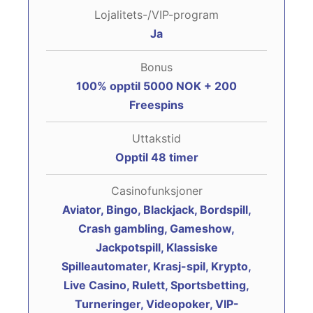
Lojalitets-/VIP-program
Ja
Bonus
100% opptil 5000 NOK + 200
Freespins
Uttakstid
Opptil 48 timer
Casinofunksjoner
Aviator, Bingo, Blackjack, Bordspill,
Crash gambling, Gameshow,
Jackpotspill, Klassiske
Spilleautomater, Krasj-spil, Krypto,
Live Casino, Rulett, Sportsbetting,
Turneringer, Videopoker, VIP-