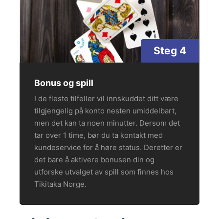
Steg 4
Bonus og spill
I de fleste tilfeller vil innskuddet ditt være
tilgjengelig på konto nesten umiddelbart,
men det kan ta noen minutter. Dersom det
tar over 1 time, bør du ta kontakt med
kundeservice for å høre status. Deretter er
det bare å aktivere bonusen din og
utforske utvalget av spill som finnes hos
Tikitaka Norge.