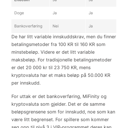
Doge
Ja
Ja
Bankoverføring
Nei
Ja
De har litt variable innskuddskrav, men du finner
betalingsmetoder fra 100 KR til 160 KR som
minstebeløp. Videre er det litt variable
maksbeløp. For tradisjonelle betalingsmetoder
er det 20 000 kr til 23 750 KR, mens
kryptovaluta har et maks beløp på 50.000 KR
per innskudd.
For uttak er det bankoverføring, MiFinity og
kryptovaluta som gjelder. Det er de samme
beløpsgrensene som for innskudd, noe som kan
være litt begrenset. For spillere som kommer
seg opp til nivå 3 i VIP-programmet deres kan