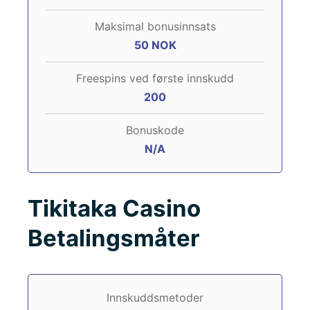
Maksimal bonusinnsats
50 NOK
Freespins ved første innskudd
200
Bonuskode
N/A
Tikitaka Casino
Betalingsmåter
Innskuddsmetoder