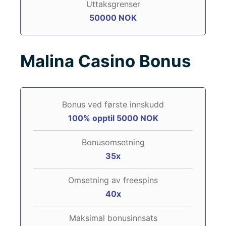
Uttaksgrenser
50000 NOK
Malina Casino Bonus
Bonus ved første innskudd
100% opptil 5000 NOK
Bonusomsetning
35x
Omsetning av freespins
40x
Maksimal bonusinnsats