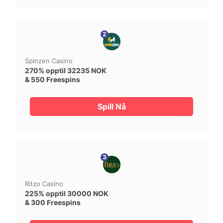
2
Spinzen Casino
270% opptil 32235 NOK
& 550 Freespins
Spill Nå
3
Ritzo Casino
225% opptil 30000 NOK
& 300 Freespins