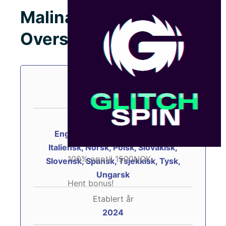
Malina Casino
Oversikt
Lisens
PAGCOR
Språk
Engelsk, Finsk, Fransk, Gresk,
Italiensk, Norsk, Polsk, Slovakisk,
100%
opptil
1500NOK
Slovensk, Spansk, Tsjekkisk, Tysk,
Ungarsk
Hent bonus!
Etablert år
2024