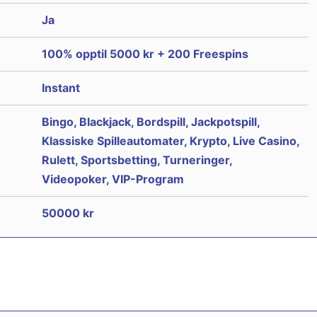
Ja
100% opptil 5000 kr + 200 Freespins
Instant
Bingo, Blackjack, Bordspill, Jackpotspill,
Klassiske Spilleautomater, Krypto, Live Casino,
Rulett, Sportsbetting, Turneringer,
Videopoker, VIP-Program
50000 kr