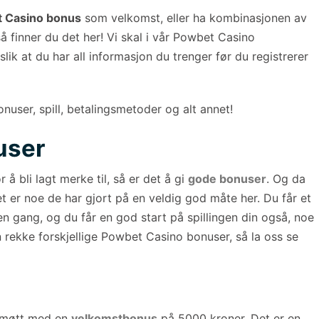
 Casino bonus
som velkomst, eller ha kombinasjonen av
 finner du det her! Vi skal i vår Powbet Casino
 slik at du har all informasjon du trenger før du registrerer
onuser, spill, betalingsmetoder og alt annet!
user
å bli lagt merke til, så er det å gi
gode bonuser
. Og da
 er noe de har gjort på en veldig god måte her. Du får et
n gang, og du får en god start på spillingen din også, noe
en rekke forskjellige Powbet Casino bonuser, så la oss se
u møtt med en
velkomstbonus
på 5000 kroner. Det er en