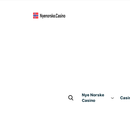
Nye Norske
Casi
›
Casino