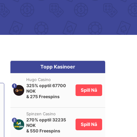
Topp Kasinoer
Hugo Casino
325% opptil 67700
1
Spill Nå
NOK
& 275 Freespins
Spinzen Casino
270% opptil 32235
2
Spill Nå
NOK
& 550 Freespins