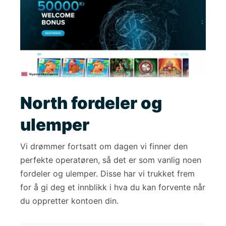
North fordeler og
ulemper
Vi drømmer fortsatt om dagen vi finner den
perfekte operatøren, så det er som vanlig noen
fordeler og ulemper. Disse har vi trukket frem
for å gi deg et innblikk i hva du kan forvente når
du oppretter kontoen din.