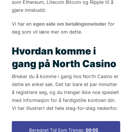
som Ethereum, Litecoin Bitcoin og Ripple til å
gjøre innskudd.
Vi har en
egen side om betalingsmetoder
for
deg som vil lære mer om dette.
Hvordan komme i
gang på North Casino
Ønsker du å komme i gang hos North Casino er
dette en enkel sak. Det tar bare et par minutter
å registrere seg, og du trenger ikke noe spesielt
med informasjon for å ferdigstille kontoen din.
Vi har illustrert det hele steg-for-steg nedenfor.
Beregnet Tid Som Trengs:
00:05