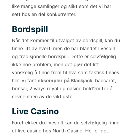
like mange samlinger og slikt som det vi har
sett hos en del konkurrenter.
Bordspill
Når det kommer til utvalget av bordspill, kan du
finne litt av hvert, men de har blandet livespill
og tradisjonelle bordspill. Dette er selvfølgelig
ikke noe problem, men det gjør det litt
vanskelig å finne frem til hva som faktisk finnes
her. Vi fant
eksempler på Blackjack
, baccarat,
bonsai, 2 ways royal og casino hold’em for å
nevne noen av de viktigste.
Live Casino
Foretrekker du livespill kan du selvfølgelig finne
et live casino hos North Casino. Her er det