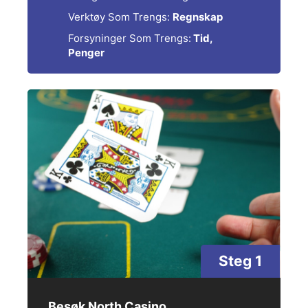
Verktøy Som Trengs:
Regnskap
Forsyninger Som Trengs:
Tid,
Penger
Steg 1
Besøk North Casino