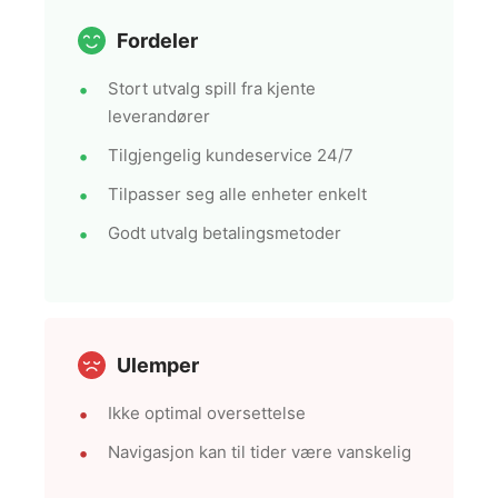
Fordeler
Stort utvalg spill fra kjente
leverandører
Tilgjengelig kundeservice 24/7
Tilpasser seg alle enheter enkelt
Godt utvalg betalingsmetoder
Ulemper
Ikke optimal oversettelse
Navigasjon kan til tider være vanskelig