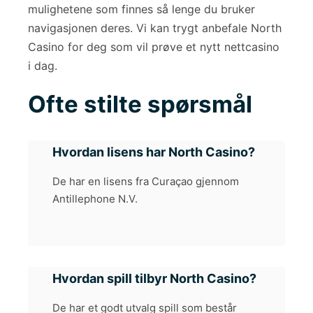
mulighetene som finnes så lenge du bruker
navigasjonen deres. Vi kan trygt anbefale North
Casino for deg som vil prøve et nytt nettcasino
i dag.
Ofte stilte spørsmål
Hvordan lisens har North Casino?
De har en lisens fra Curaçao gjennom
Antillephone N.V.
Hvordan spill tilbyr North Casino?
De har et godt utvalg spill som består