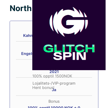
North Casino Oversikt
Lisens
Kahnawake Gaming Commission
Språk
Engelsk, Finsk, Fransk, Norsk, Tysk
Etablert år
2021
100%
opptil
1500NOK
Lojalitets-/VIP-program
Hent bonus!
Ja
Bonus
100% opptil 10000 NOK + 0