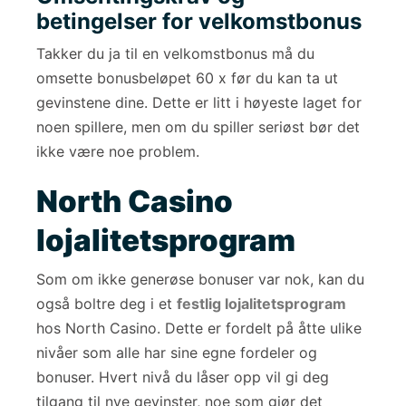
betingelser for velkomstbonus
Takker du ja til en velkomstbonus må du
omsette bonusbeløpet 60 x før du kan ta ut
gevinstene dine. Dette er litt i høyeste laget for
noen spillere, men om du spiller seriøst bør det
ikke være noe problem.
North Casino
lojalitetsprogram
Som om ikke generøse bonuser var nok, kan du
også boltre deg i et
festlig lojalitetsprogram
hos North Casino. Dette er fordelt på åtte ulike
nivåer som alle har sine egne fordeler og
bonuser. Hvert nivå du låser opp vil gi deg
tilgang til nye gevinster, noe som gjør det