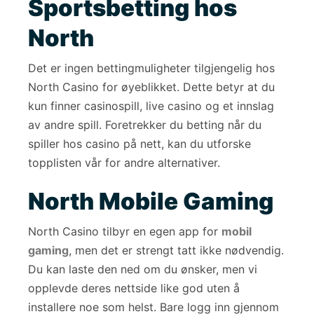
Sportsbetting hos
North
Det er ingen bettingmuligheter tilgjengelig hos
North Casino for øyeblikket. Dette betyr at du
kun finner casinospill, live casino og et innslag
av andre spill. Foretrekker du betting når du
spiller hos casino på nett, kan du utforske
topplisten vår for andre alternativer.
North Mobile Gaming
North Casino tilbyr en egen app for
mobil
gaming
, men det er strengt tatt ikke nødvendig.
Du kan laste den ned om du ønsker, men vi
opplevde deres nettside like god uten å
installere noe som helst. Bare logg inn gjennom