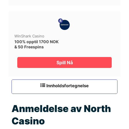
4
WinShark Casino
100% opptil 1700 NOK
& 50 Freespins
Spill Nå
Innholdsfortegnelse
Anmeldelse av North
Casino