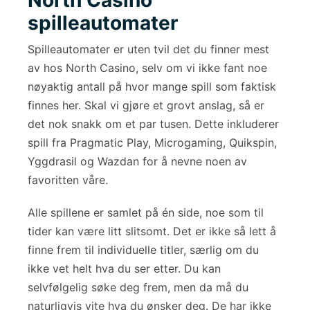
North Casino
spilleautomater
Spilleautomater er uten tvil det du finner mest
av hos North Casino, selv om vi ikke fant noe
nøyaktig antall på hvor mange spill som faktisk
finnes her. Skal vi gjøre et grovt anslag, så er
det nok snakk om et par tusen. Dette inkluderer
spill fra Pragmatic Play, Microgaming, Quikspin,
Yggdrasil og Wazdan for å nevne noen av
favoritten våre.
Alle spillene er samlet på én side, noe som til
tider kan være litt slitsomt. Det er ikke så lett å
finne frem til individuelle titler, særlig om du
ikke vet helt hva du ser etter. Du kan
selvfølgelig søke deg frem, men da må du
naturligvis vite hva du ønsker deg. De har ikke