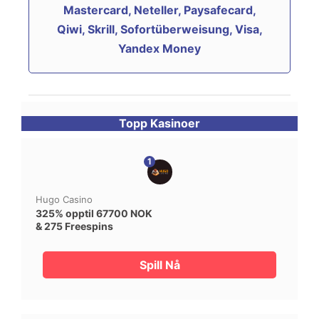
Mastercard, Neteller, Paysafecard,
Qiwi, Skrill, Sofortüberweisung, Visa,
Yandex Money
Topp Kasinoer
1
Hugo Casino
325% opptil 67700 NOK
& 275 Freespins
Spill Nå