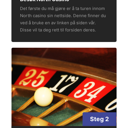
Det første du må gjøre er å ta turen innom
North casino sin nettside. Denne finner du
ved å bruke en av linken på siden vår.
Disse vil ta deg rett til forsiden deres.
Steg 2