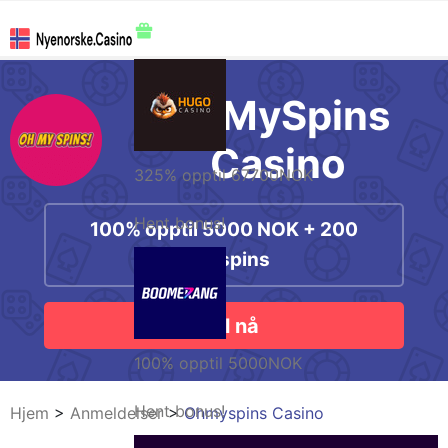
OhMySpins
Casino
325%
opptil
67700NOK
Hent bonus!
100% opptil 5000 NOK + 200
Freespins
Spill nå
100%
opptil
5000NOK
Hent bonus!
Hjem
>
Anmeldelser
>
Ohmyspins Casino