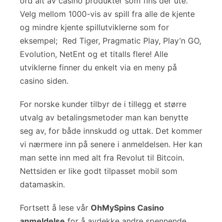
ord alt av casino produkter som fins der ute.
Velg mellom 1000-vis av spill fra alle de kjente
og mindre kjente spillutviklerne som for
eksempel; Red Tiger, Pragmatic Play, Play’n GO,
Evolution, NetEnt og et titalls flere! Alle
utviklerne finner du enkelt via en meny på
casino siden.
For norske kunder tilbyr de i tillegg et større
utvalg av betalingsmetoder man kan benytte
seg av, for både innskudd og uttak. Det kommer
vi nærmere inn på senere i anmeldelsen. Her kan
man sette inn med alt fra Revolut til Bitcoin.
Nettsiden er like godt tilpasset mobil som
datamaskin.
Fortsett å lese vår
OhMySpins Casino
anmeldelse
for å avdekke andre spennende