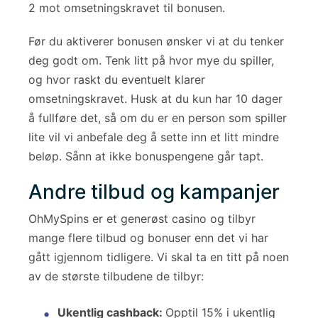
2 mot omsetningskravet til bonusen.
Før du aktiverer bonusen ønsker vi at du tenker
deg godt om. Tenk litt på hvor mye du spiller,
og hvor raskt du eventuelt klarer
omsetningskravet. Husk at du kun har 10 dager
å fullføre det, så om du er en person som spiller
lite vil vi anbefale deg å sette inn et litt mindre
beløp. Sånn at ikke bonuspengene går tapt.
Andre tilbud og kampanjer
OhMySpins er et generøst casino og tilbyr
mange flere tilbud og bonuser enn det vi har
gått igjennom tidligere. Vi skal ta en titt på noen
av de største tilbudene de tilbyr:
Ukentlig cashback:
Opptil 15% i ukentlig