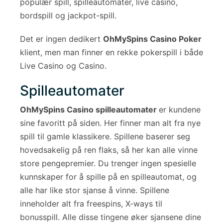
populær spill, spilleautomater, live casino,
bordspill og jackpot-spill.
Det er ingen dedikert
OhMySpins Casino Poker
klient, men man finner en rekke pokerspill i både
Live Casino og Casino.
Spilleautomater
OhMySpins Casino spilleautomater
er kundene
sine favoritt på siden. Her finner man alt fra nye
spill til gamle klassikere. Spillene baserer seg
hovedsakelig på ren flaks, så her kan alle vinne
store pengepremier. Du trenger ingen spesielle
kunnskaper for å spille på en spilleautomat, og
alle har like stor sjanse å vinne. Spillene
inneholder alt fra freespins, X-ways til
bonusspill. Alle disse tingene øker sjansene dine