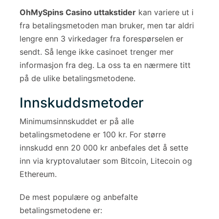
OhMySpins Casino uttakstider
kan variere ut i
fra betalingsmetoden man bruker, men tar aldri
lengre enn 3 virkedager fra forespørselen er
sendt. Så lenge ikke casinoet trenger mer
informasjon fra deg. La oss ta en nærmere titt
på de ulike betalingsmetodene.
Innskuddsmetoder
Minimumsinnskuddet er på alle
betalingsmetodene er 100 kr. For større
innskudd enn 20 000 kr anbefales det å sette
inn via kryptovalutaer som Bitcoin, Litecoin og
Ethereum.
De mest populære og anbefalte
betalingsmetodene er: