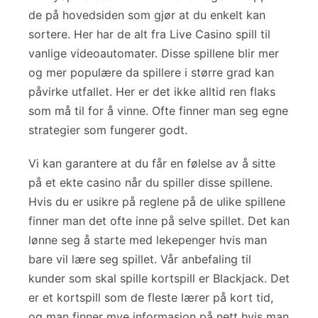
de på hovedsiden som gjør at du enkelt kan
sortere. Her har de alt fra Live Casino spill til
vanlige videoautomater. Disse spillene blir mer
og mer populære da spillere i større grad kan
påvirke utfallet. Her er det ikke alltid ren flaks
som må til for å vinne. Ofte finner man seg egne
strategier som fungerer godt.
Vi kan garantere at du får en følelse av å sitte
på et ekte casino når du spiller disse spillene.
Hvis du er usikre på reglene på de ulike spillene
finner man det ofte inne på selve spillet. Det kan
lønne seg å starte med lekepenger hvis man
bare vil lære seg spillet. Vår anbefaling til
kunder som skal spille kortspill er Blackjack. Det
er et kortspill som de fleste lærer på kort tid,
og man finner mye informasjon på nett hvis man