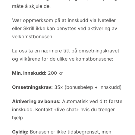
måte å skjule de.
Vær oppmerksom på at innskudd via Neteller
eller Skrill ikke kan benyttes ved aktivering av
velkomstbonusen.
La oss ta en nærmere titt på omsetningskravet
og vilkårene for de ulike velkomstbonusene:
Min. innskudd:
200 kr
Omsetningskrav:
35x (bonusbeløp + innskudd)
Aktivering av bonus:
Automatisk ved ditt første
innskudd. Kontakt «live chat» hvis du trenger
hjelp
Gyldig:
Bonusen er ikke tidsbegrenset, men