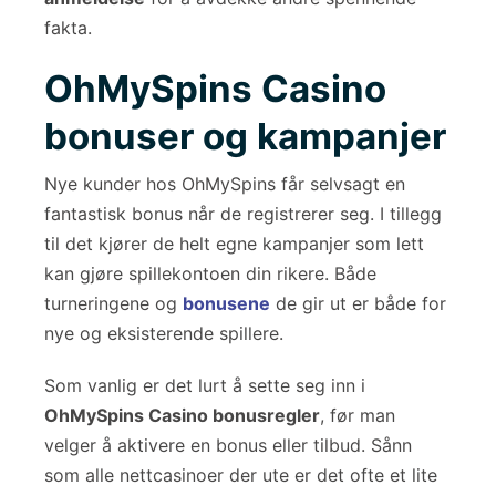
fakta.
OhMySpins Casino
bonuser og kampanjer
Nye kunder hos OhMySpins får selvsagt en
fantastisk bonus når de registrerer seg. I tillegg
til det kjører de helt egne kampanjer som lett
kan gjøre spillekontoen din rikere. Både
turneringene og
bonusene
de gir ut er både for
nye og eksisterende spillere.
Som vanlig er det lurt å sette seg inn i
OhMySpins Casino bonusregler
,
før man
velger å aktivere en bonus eller tilbud. Sånn
som alle nettcasinoer der ute er det ofte et lite