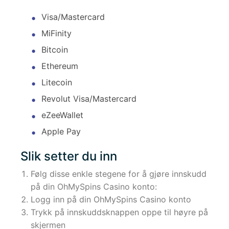
Visa/Mastercard
MiFinity
Bitcoin
Ethereum
Litecoin
Revolut Visa/Mastercard
eZeeWallet
Apple Pay
Slik setter du inn
Følg disse enkle stegene for å gjøre innskudd
på din OhMySpins Casino konto:
Logg inn på din OhMySpins Casino konto
Trykk på innskuddsknappen oppe til høyre på
skjermen