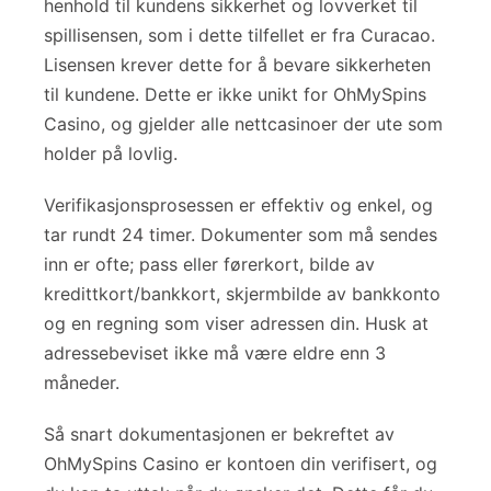
henhold til kundens sikkerhet og lovverket til
spillisensen, som i dette tilfellet er fra Curacao.
Lisensen krever dette for å bevare sikkerheten
til kundene. Dette er ikke unikt for OhMySpins
Casino, og gjelder alle nettcasinoer der ute som
holder på lovlig.
Verifikasjonsprosessen er effektiv og enkel, og
tar rundt 24 timer. Dokumenter som må sendes
inn er ofte; pass eller førerkort, bilde av
kredittkort/bankkort, skjermbilde av bankkonto
og en regning som viser adressen din. Husk at
adressebeviset ikke må være eldre enn 3
måneder.
Så snart dokumentasjonen er bekreftet av
OhMySpins Casino er kontoen din verifisert, og