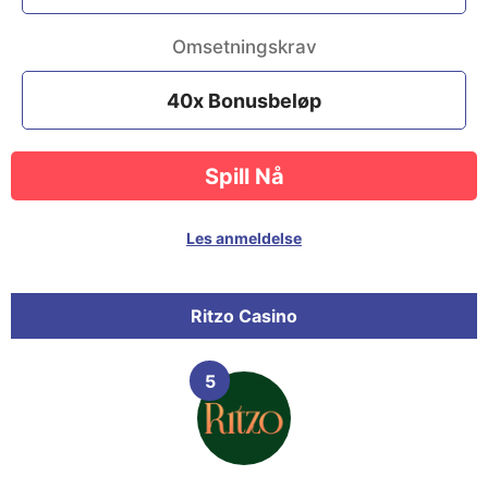
Omsetningskrav
40x Bonusbeløp
Spill Nå
Les anmeldelse
Ritzo Casino
5