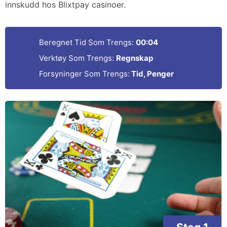
innskudd hos Blixtpay casinoer.
Beregnet Tid Som Trengs:
00:04
Verktøy Som Trengs:
Regnskap
Forsyninger Som Trengs:
Tid, Penger