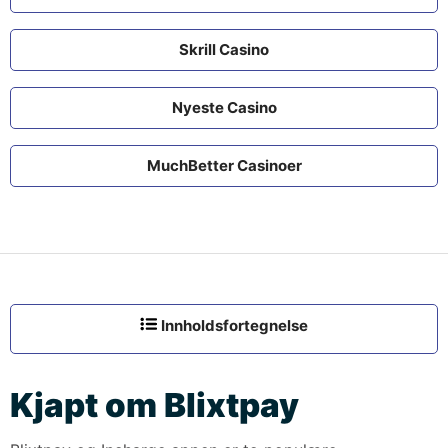
Skrill Casino
Nyeste Casino
MuchBetter Casinoer
Innholdsfortegnelse
Kjapt om Blixtpay