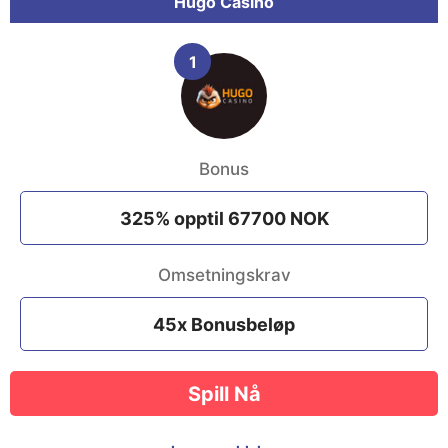
Hugo Casino
1
Bonus
325% opptil 67700 NOK
Omsetningskrav
45x Bonusbeløp
Spill Nå