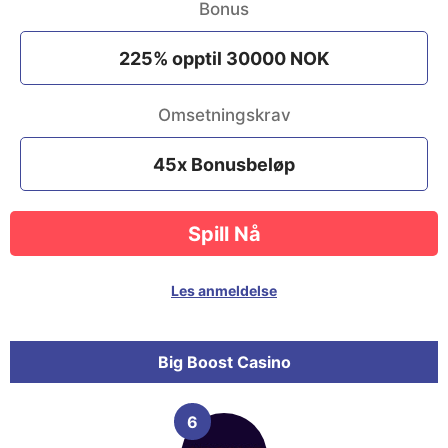
Bonus
225% opptil 30000 NOK
Omsetningskrav
45x Bonusbeløp
Spill Nå
Les anmeldelse
Big Boost Casino
6