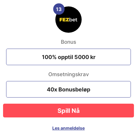
13
Bonus
100% opptil 5000 kr
Omsetningskrav
40x Bonusbeløp
Spill Nå
Les anmeldelse