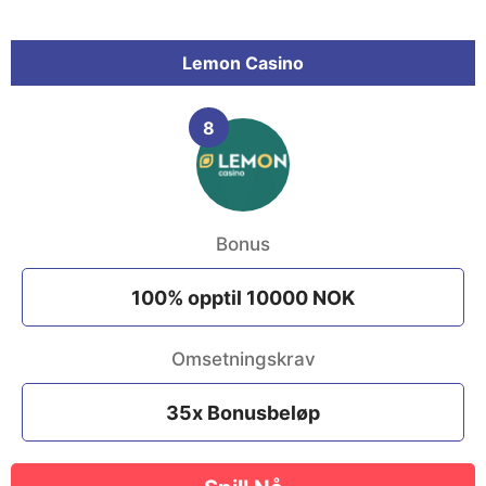
Lemon Casino
8
Bonus
100% opptil 10000 NOK
Omsetningskrav
35x Bonusbeløp