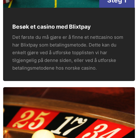
Steg 1
Besøk et casino med Blixtpay
Det første du må gjøre er å finne et nettcasino som
har Blixtpay som betalingsmetode. Dette kan du
enkelt gjøre ved å utforske topplisten vi har
tilgjengelig på denne siden, eller ved å utforske
betalingsmetodene hos norske casino.