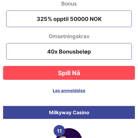
Bonus
325% opptil 50000 NOK
Omsetningskrav
40x Bonusbeløp
Spill Nå
Les anmeldelse
Milkyway Casino
11