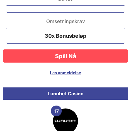
Omsetningskrav
30x Bonusbeløp
Spill Nå
Les anmeldelse
Lunubet Casino
17