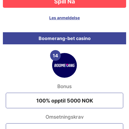
Spill Nå
Les anmeldelse
Boomerang-bet casino
14
Bonus
100% opptil 5000 NOK
Omsetningskrav