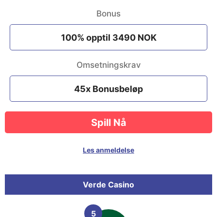
Bonus
100% opptil 3490 NOK
Omsetningskrav
45x Bonusbeløp
Spill Nå
Les anmeldelse
Verde Casino
5