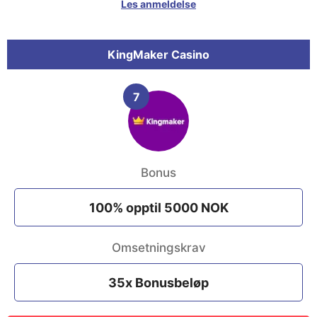
Les anmeldelse
KingMaker Casino
7
Bonus
100% opptil 5000 NOK
Omsetningskrav
35x Bonusbeløp