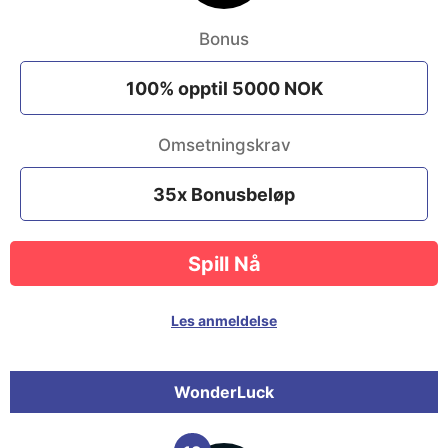
Bonus
100% opptil 5000 NOK
Omsetningskrav
35x Bonusbeløp
Spill Nå
Les anmeldelse
WonderLuck