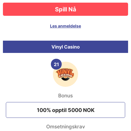
Spill Nå
Les anmeldelse
Vinyl Casino
21
Bonus
100% opptil 5000 NOK
Omsetningskrav