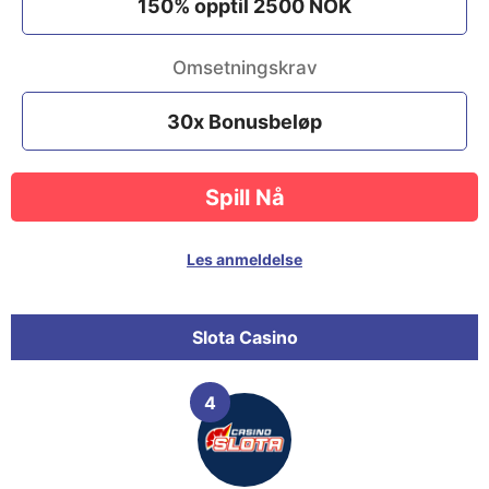
150% opptil 2500 NOK
Omsetningskrav
30x Bonusbeløp
Spill Nå
Les anmeldelse
Slota Casino
4