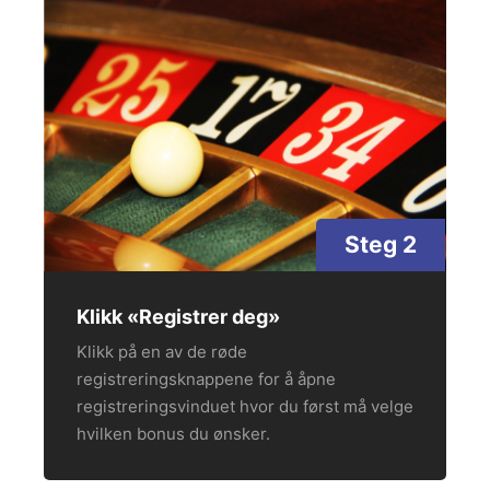
Steg 2
Klikk «Registrer deg»
Klikk på en av de røde
registreringsknappene for å åpne
registreringsvinduet hvor du først må velge
hvilken bonus du ønsker.