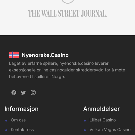
Laget av erfarne spillere, nyenorske.casino leverer
eksepsjonelle online casinoguider skreddersydd for å møte
behovene til spillere i Norge.
Informasjon
Anmeldelser
Om oss
Lilibet Casino
Kontakt oss
Vulkan Vegas Casino