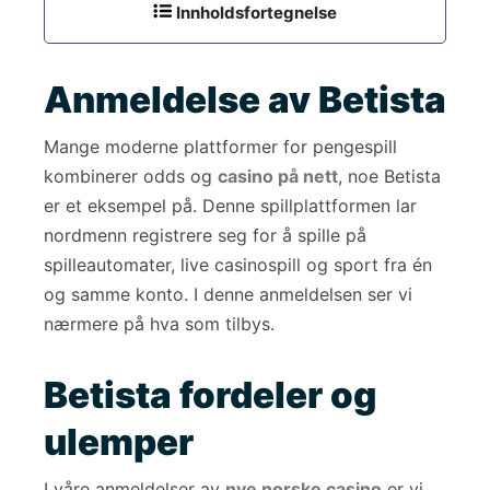
Innholdsfortegnelse
Anmeldelse av Betista
Mange moderne plattformer for pengespill
kombinerer odds og
casino på nett
, noe Betista
er et eksempel på. Denne spillplattformen lar
nordmenn registrere seg for å spille på
spilleautomater, live casinospill og sport fra én
og samme konto. I denne anmeldelsen ser vi
nærmere på hva som tilbys.
Betista fordeler og
ulemper
I våre anmeldelser av
nye norske casino
er vi