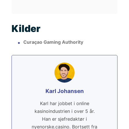
Kilder
Curaçao Gaming Authority
Karl Johansen
Karl har jobbet i online
kasinoindustrien i over 5 år.
Han er sjefredaktør i
nyenorske.casino. Bortsett fra