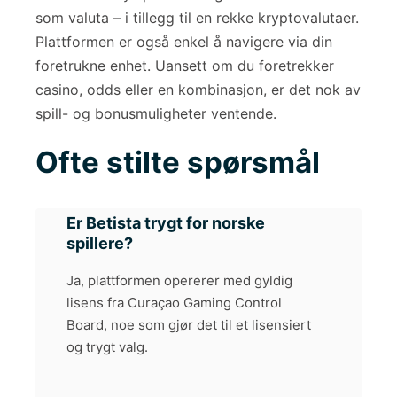
som valuta – i tillegg til en rekke kryptovalutaer.
Plattformen er også enkel å navigere via din
foretrukne enhet. Uansett om du foretrekker
casino, odds eller en kombinasjon, er det nok av
spill- og bonusmuligheter ventende.
Ofte stilte spørsmål
Er Betista trygt for norske
spillere?
Ja, plattformen opererer med gyldig
lisens fra Curaçao Gaming Control
Board, noe som gjør det til et lisensiert
og trygt valg.