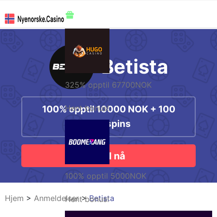
Betista
325%
opptil
67700NOK
Hent bonus!
100% opptil 10000 NOK + 100
Freespins
Spill nå
100%
opptil
5000NOK
Hjem
>
Anmeldelser
>
Betista
Hent bonus!