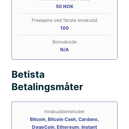
50 NOK
Freespins ved første innskudd
100
Bonuskode
N/A
Betista
Betalingsmåter
Innskuddsmetoder
Bitcoin, Bitcoin Cash, Cardano,
DogeCoin, Ethereum, Instant