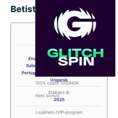
Betista Oversikt
Lisens
Curacao
Språk
Engelsk, Finsk, Fransk, Gresk,
Italiensk, Japansk, Norsk, Polsk,
Portugisisk, Spansk, Tsjekkisk, Tysk,
Ungarsk
100%
opptil
1500NOK
Etablert år
Hent bonus!
2025
Lojalitets-/VIP-program