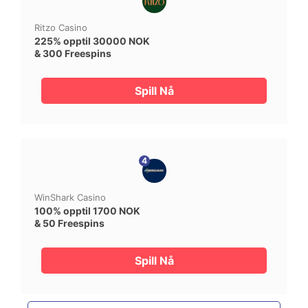
Ritzo Casino
225% opptil 30000 NOK
& 300 Freespins
Spill Nå
4
WinShark Casino
100% opptil 1700 NOK
& 50 Freespins
Spill Nå