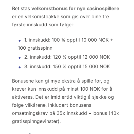
Betistas
velkomstbonus for nye casinospillere
er en velkomstpakke som gis over dine tre
første innskudd som følger:
1. innskudd: 100 % opptil 10 000 NOK +
100 gratisspinn
2. innskudd: 120 % opptil 12 000 NOK
3. innskudd: 150 % opptil 15 000 NOK
Bonusene kan gi mye ekstra å spille for, og
krever kun innskudd på minst 100 NOK for å
aktiveres. Det er imidlertid viktig å sjekke og
følge vilkårene, inkludert bonusens
omsetningskrav på 35x innskudd + bonus (40x
gratisspinngevinster).