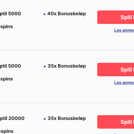
ptil 5000
40x Bonusbeløp
Spill
spins
Les anme
ptil 5000
35x Bonusbeløp
Spill
spins
Les anme
ptil 20000
35x Bonusbeløp
Spill
espins