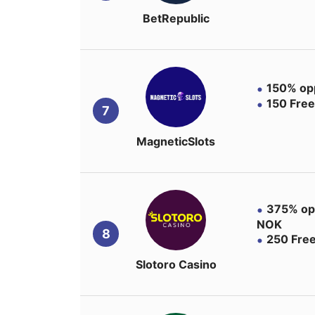
BetRepublic
150% opp
150 Free
7
MagneticSlots
375% op
NOK
8
250 Fre
Slotoro Casino