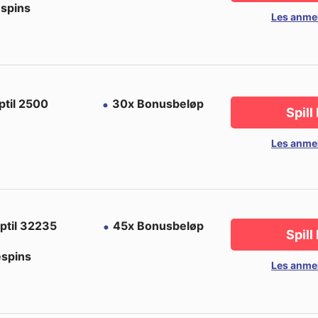
spins
Les anme
til 2500
30x Bonusbeløp
Spill
Les anme
ptil 32235
45x Bonusbeløp
Spill
espins
Les anme