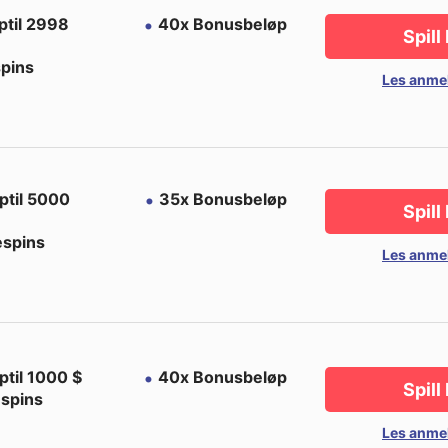
ptil 2998
40x Bonusbeløp
Spill
pins
Les anme
ptil 5000
35x Bonusbeløp
Spill
espins
Les anme
til 1000 $
40x Bonusbeløp
Spill
spins
Les anme