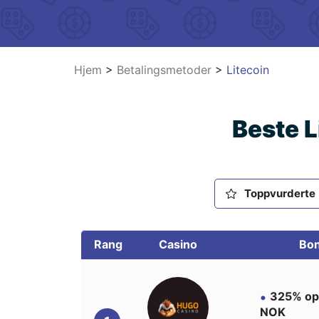
Hjem
>
Betalingsmetoder
>
Litecoin
Beste L
Toppvurderte
Rang
Casino
Bo
325% op
NOK