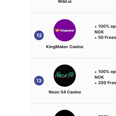
Wild.io
100% op
NOK
12
50 Frees
KingMaker Casino
100% op
NOK
13
200 Fre
Neon 54 Casino