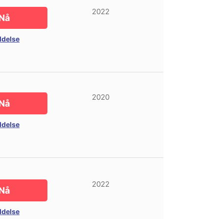
2022
 Nå
ldelse
2020
 Nå
ldelse
2022
 Nå
ldelse