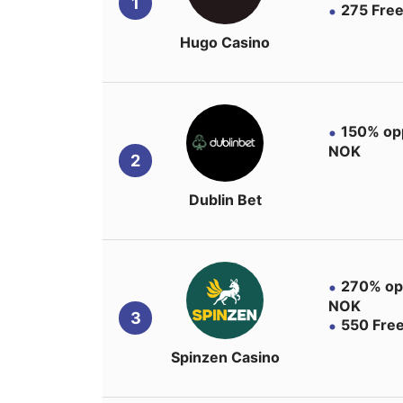
1
275 Free
Hugo Casino
150% opp
NOK
2
Dublin Bet
270% op
NOK
3
550 Fre
Spinzen Casino