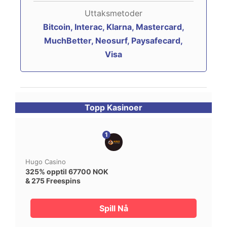
Uttaksmetoder
Bitcoin, Interac, Klarna, Mastercard,
MuchBetter, Neosurf, Paysafecard,
Visa
Topp Kasinoer
1
Hugo Casino
325% opptil 67700 NOK
& 275 Freespins
Spill Nå