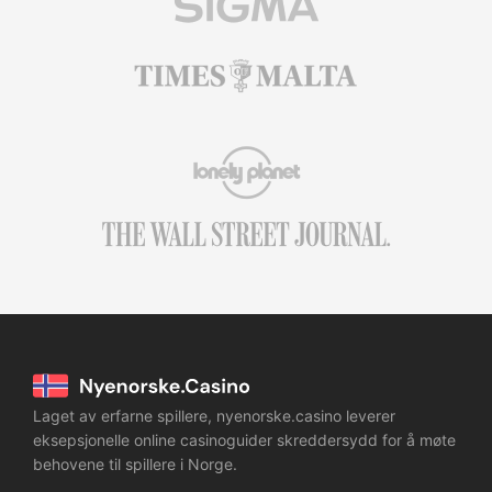
Laget av erfarne spillere, nyenorske.casino leverer
eksepsjonelle online casinoguider skreddersydd for å møte
behovene til spillere i Norge.