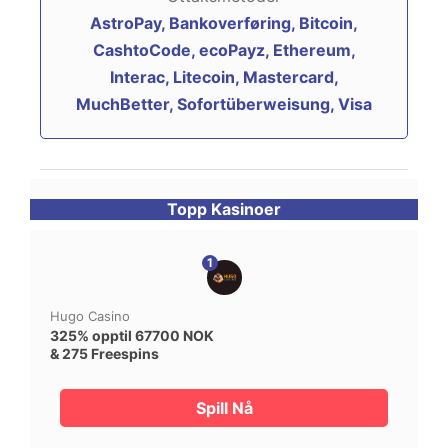
AstroPay, Bankoverføring, Bitcoin,
CashtoCode, ecoPayz, Ethereum,
Interac, Litecoin, Mastercard,
MuchBetter, Sofortüberweisung, Visa
Topp Kasinoer
1
Hugo Casino
325% opptil 67700 NOK
& 275 Freespins
Spill Nå