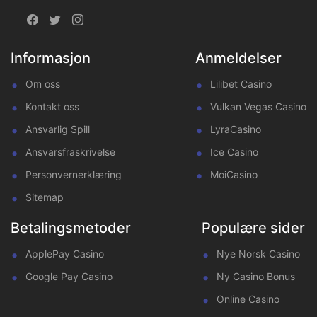
Informasjon
Anmeldelser
Om oss
Lilibet Casino
Kontakt oss
Vulkan Vegas Casino
Ansvarlig Spill
LyraCasino
Ansvarsfraskrivelse
Ice Casino
Personvernerklæring
MoiCasino
Sitemap
Betalingsmetoder
Populære sider
ApplePay Casino
Nye Norsk Casino
Google Pay Casino
Ny Casino Bonus
Online Casino