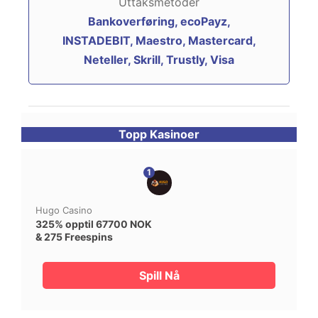
Uttaksmetoder
Bankoverføring, ecoPayz,
INSTADEBIT, Maestro, Mastercard,
Neteller, Skrill, Trustly, Visa
Topp Kasinoer
1
Hugo Casino
325% opptil 67700 NOK
& 275 Freespins
Spill Nå