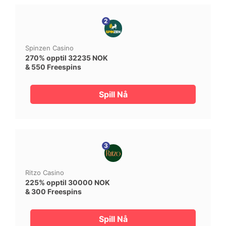
2
Spinzen Casino
270% opptil 32235 NOK
& 550 Freespins
Spill Nå
3
Ritzo Casino
225% opptil 30000 NOK
& 300 Freespins
Spill Nå