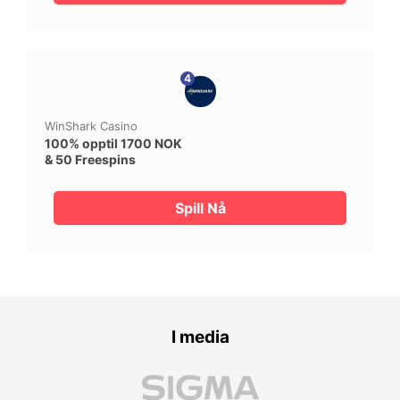
4
WinShark Casino
100% opptil 1700 NOK
& 50 Freespins
Spill Nå
I media