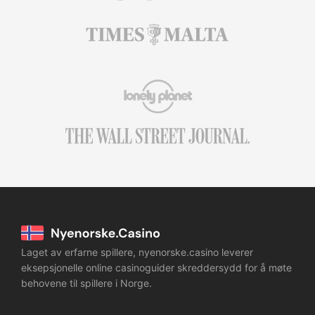
Laget av erfarne spillere, nyenorske.casino leverer
eksepsjonelle online casinoguider skreddersydd for å møte
behovene til spillere i Norge.