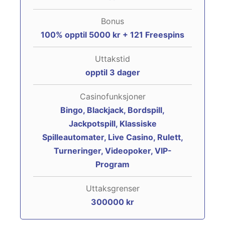
Bonus
100% opptil 5000 kr + 121 Freespins
Uttakstid
opptil 3 dager
Casinofunksjoner
Bingo, Blackjack, Bordspill,
Jackpotspill, Klassiske
Spilleautomater, Live Casino, Rulett,
Turneringer, Videopoker, VIP-
Program
Uttaksgrenser
300000 kr