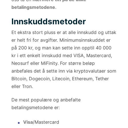
betalingsmetodene
.
Innskuddsmetoder
Et ekstra stort pluss er at alle innskudd og uttak
er helt fri for avgifter. Minimumsinnskuddet er
på 200 kr, og man kan sette inn opptil 40 000
kr i ett enkelt innskudd med VISA, Mastercard,
Neosurf eller MiFinity. For større beløp
anbefales det å sette inn via kryptovalutaer som
Bitcoin, Dogecoin, Litecoin, Ethereum, Tether
eller Tron.
De mest populære og anbefalte
betalingsmetodene er:
Visa
/Mastercard