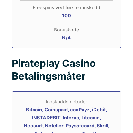
Freespins ved første innskudd
100
Bonuskode
N/A
Pirateplay Casino
Betalingsmåter
Innskuddsmetoder
Bitcoin, Coinspaid, ecoPayz, iDebit,
INSTADEBIT, Interac, Litecoin,
Neosurf, Neteller, Paysafecard, Skrill,