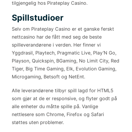
tilgjengelig hos Pirateplay Casino.
Spillstudioer
Selv om Pirateplay Casino er et ganske ferskt
nettcasino har de fått med seg de beste
spilleverandørene i verden. Her finner vi
Yggdrasil, Playtech, Pragmatic Live, Play’N Go,
Playson, Quickspin, BGaming, No Limit City, Red
Tiger, Big Time Gaming, Elk, Evolution Gaming,
Microgaming, Betsoft og NetEnt.
Alle leverandørene tilbyr spill lagd for HTML5
som gjør at de er responsive, og flyter godt på
alle enheter du måtte spille på. Vanlige
nettlesere som Chrome, Firefox og Safari
støttes uten problemer.