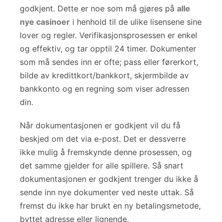
godkjent. Dette er noe som må gjøres på
alle
nye casinoer
i henhold til de ulike lisensene sine
lover og regler. Verifikasjonsprosessen er enkel
og effektiv, og tar opptil 24 timer. Dokumenter
som må sendes inn er ofte; pass eller førerkort,
bilde av kredittkort/bankkort, skjermbilde av
bankkonto og en regning som viser adressen
din.
Når dokumentasjonen er godkjent vil du få
beskjed om det via e-post. Det er dessverre
ikke mulig å fremskynde denne prosessen, og
det samme gjelder for alle spillere. Så snart
dokumentasjonen er godkjent trenger du ikke å
sende inn nye dokumenter ved neste uttak. Så
fremst du ikke har brukt en ny betalingsmetode,
byttet adresse eller lignende.