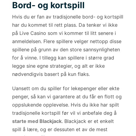
Bord- og kortspill
Hvis du er fan av tradisjonelle bord- og kortspill
har du kommet til rett plass. Da tenker vi ikke
på Live Casino som vi kommer til litt senere i
anmeldelsen. Flere spillere velger nettopp disse
spillene på grunn av den store sannsynligheten
for å vinne. I tillegg kan spillere i større grad
legge sine egne strategier, og alt er ikke
nødvendigvis basert på kun flaks.
Uansett om du spiller for lekepenger eller ekte
penger, så kan vi garantere at du får en flott og
oppslukende opplevelse. Hvis du ikke har spilt
tradisjonelle kortspill før vil vi anbefale deg å
starte med Blackjack
. Blackjack er et enkelt
spill å lære, og er dessuten et av de mest