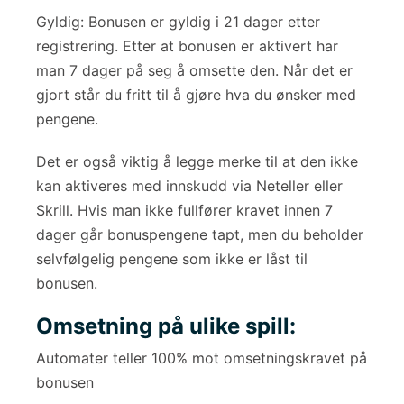
Gyldig: Bonusen er gyldig i 21 dager etter
registrering. Etter at bonusen er aktivert har
man 7 dager på seg å omsette den. Når det er
gjort står du fritt til å gjøre hva du ønsker med
pengene.
Det er også viktig å legge merke til at den ikke
kan aktiveres med innskudd via Neteller eller
Skrill. Hvis man ikke fullfører kravet innen 7
dager går bonuspengene tapt, men du beholder
selvfølgelig pengene som ikke er låst til
bonusen.
Omsetning på ulike spill:
Automater teller 100% mot omsetningskravet på
bonusen