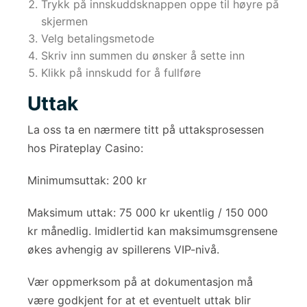
Trykk på innskuddsknappen oppe til høyre på
skjermen
Velg betalingsmetode
Skriv inn summen du ønsker å sette inn
Klikk på innskudd for å fullføre
Uttak
La oss ta en nærmere titt på uttaksprosessen
hos Pirateplay Casino:
Minimumsuttak: 200 kr
Maksimum uttak: 75 000 kr ukentlig / 150 000
kr månedlig. Imidlertid kan maksimumsgrensene
økes avhengig av spillerens VIP-nivå.
Vær oppmerksom på at dokumentasjon må
være godkjent for at et eventuelt uttak blir