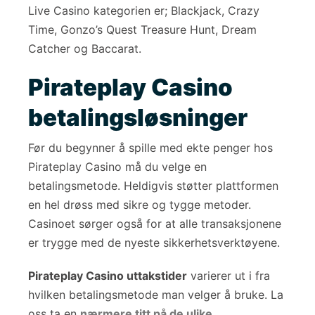
Live Casino kategorien er; Blackjack, Crazy
Time, Gonzo’s Quest Treasure Hunt, Dream
Catcher og Baccarat.
Pirateplay Casino
betalingsløsninger
Før du begynner å spille med ekte penger hos
Pirateplay Casino må du velge en
betalingsmetode. Heldigvis støtter plattformen
en hel drøss med sikre og tygge metoder.
Casinoet sørger også for at alle transaksjonene
er trygge med de nyeste sikkerhetsverktøyene.
Pirateplay Casino uttakstider
varierer ut i fra
hvilken betalingsmetode man velger å bruke. La
oss ta en
nærmere titt på de ulike