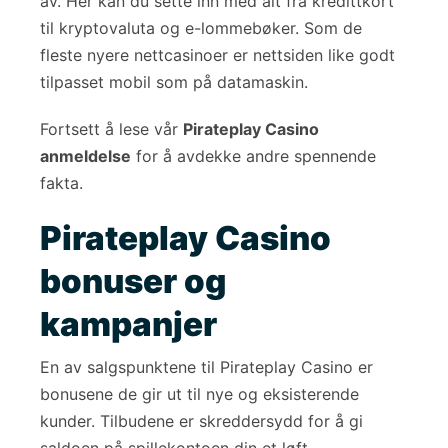
av. Her kan du sette inn med alt fra kredittkort
til kryptovaluta og e-lommebøker. Som de
fleste nyere nettcasinoer er nettsiden like godt
tilpasset mobil som på datamaskin.
Fortsett å lese vår
Pirateplay Casino
anmeldelse
for å avdekke andre spennende
fakta.
Pirateplay Casino
bonuser og
kampanjer
En av salgspunktene til Pirateplay Casino er
bonusene de gir ut til nye og eksisterende
kunder. Tilbudene er skreddersydd for å gi