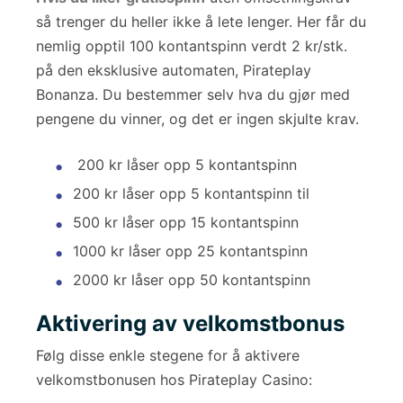
så trenger du heller ikke å lete lenger. Her får du
nemlig opptil 100 kontantspinn verdt 2 kr/stk.
på den eksklusive automaten, Pirateplay
Bonanza. Du bestemmer selv hva du gjør med
pengene du vinner, og det er ingen skjulte krav.
200 kr låser opp 5 kontantspinn
200 kr låser opp 5 kontantspinn til
500 kr låser opp 15 kontantspinn
1000 kr låser opp 25 kontantspinn
2000 kr låser opp 50 kontantspinn
Aktivering av velkomstbonus
Følg disse enkle stegene for å aktivere
velkomstbonusen hos Pirateplay Casino: