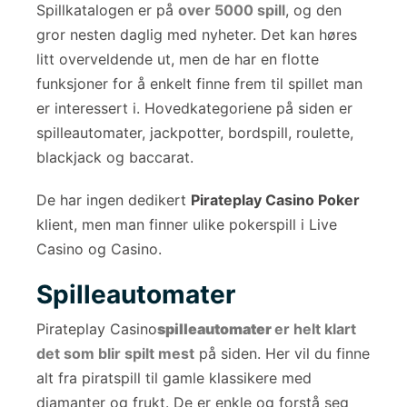
Spillkatalogen er på
over 5000 spill
, og den
gror nesten daglig med nyheter. Det kan høres
litt overveldende ut, men de har en flotte
funksjoner for å enkelt finne frem til spillet man
er interessert i. Hovedkategoriene på siden er
spilleautomater, jackpotter, bordspill, roulette,
blackjack og baccarat.
De har ingen dedikert
Pirateplay Casino Poker
klient, men man finner ulike pokerspill i Live
Casino og Casino.
Spilleautomater
Pirateplay Casino
spilleautomater
er helt klart
det som blir spilt mest
på siden. Her vil du finne
alt fra piratspill til gamle klassikere med
diamanter og frukt. De er enkle og forstå seg