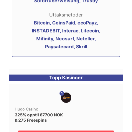
Sofortüberweisung, Trustly
Uttaksmetoder
Bitcoin, CoinsPaid, ecoPayz,
INSTADEBIT, Interac, Litecoin,
Mifinity, Neosurf, Neteller,
Paysafecard, Skrill
Topp Kasinoer
1
Hugo Casino
325% opptil 67700 NOK
& 275 Freespins