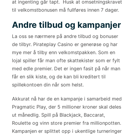
at ingenting går tapt. Husk at omsetningskravet
til velkomstbonusen må fullføres innen 7 dager.
Andre tilbud og kampanjer
La oss se nærmere på andre tilbud og bonuser
de tilbyr. Pirateplay Casino er generøse og har
mye mer å tilby enn velkomstpakken. Som en
lojal spiller får man ofte skattekister som er fylt
med edle premier. Det er ingen fasit på når man
får en slik kiste, og de kan bli kreditert til
spillekontoen din når som helst.
Akkurat nå har de en kampanje i samarbeid med
Pragmatic Play, der 5 millioner kroner skal deles
ut månedlig. Spill på Blackjack, Baccarat,
Roulette og vinn store premier fra millionpotten.
Kampanjen er splittet opp i ukentlige turneringer