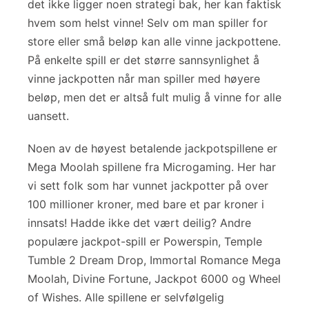
det ikke ligger noen strategi bak, her kan faktisk
hvem som helst vinne! Selv om man spiller for
store eller små beløp kan alle vinne jackpottene.
På enkelte spill er det større sannsynlighet å
vinne jackpotten når man spiller med høyere
beløp, men det er altså fult mulig å vinne for alle
uansett.
Noen av de høyest betalende jackpotspillene er
Mega Moolah spillene fra Microgaming. Her har
vi sett folk som har vunnet jackpotter på over
100 millioner kroner, med bare et par kroner i
innsats! Hadde ikke det vært deilig? Andre
populære jackpot-spill er Powerspin, Temple
Tumble 2 Dream Drop, Immortal Romance Mega
Moolah, Divine Fortune, Jackpot 6000 og Wheel
of Wishes. Alle spillene er selvfølgelig