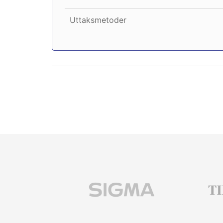
Uttaksmetoder