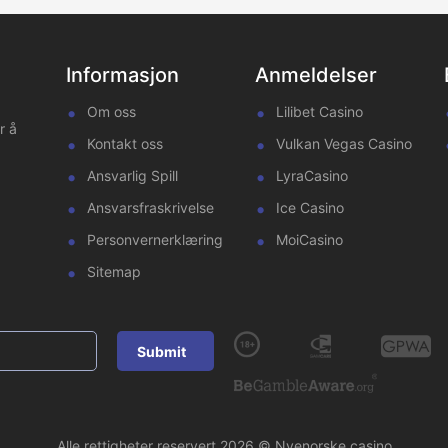
Informasjon
Anmeldelser
Om oss
Lilibet Casino
r å
Kontakt oss
Vulkan Vegas Casino
Ansvarlig Spill
LyraCasino
Ansvarsfraskrivelse
Ice Casino
Personvernerklæring
MoiCasino
Sitemap
Alle rettigheter reservert 2026 © Nyenorske.casino