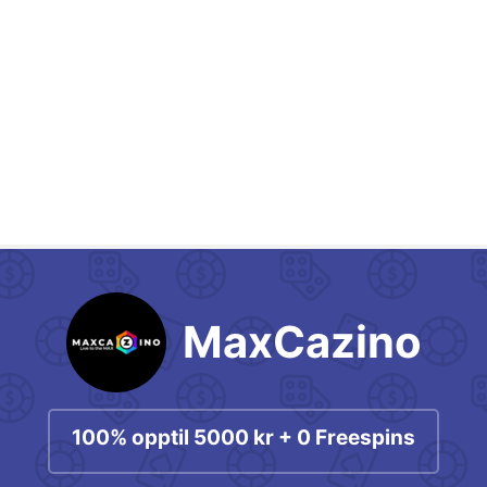
MaxCazino
100% opptil 5000 kr + 0 Freespins