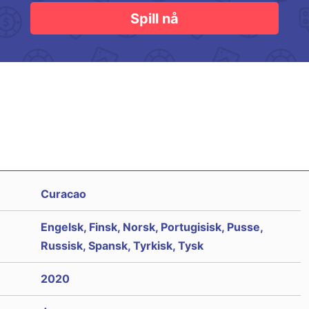
Spill nå
Curacao
Engelsk, Finsk, Norsk, Portugisisk, Pusse,
Russisk, Spansk, Tyrkisk, Tysk
2020