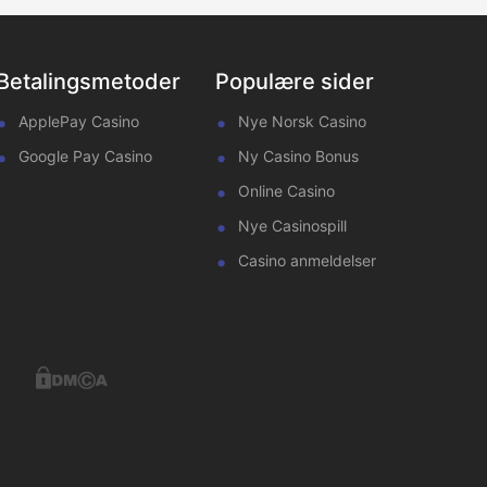
Betalingsmetoder
Populære sider
ApplePay Casino
Nye Norsk Casino
Google Pay Casino
Ny Casino Bonus
Online Casino
Nye Casinospill
Casino anmeldelser