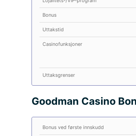
Lojalitets-/VIP-program
Bonus
Uttakstid
Casinofunksjoner
Uttaksgrenser
Goodman Casino Bo
Bonus ved første innskudd