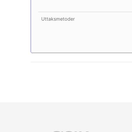
Uttaksmetoder