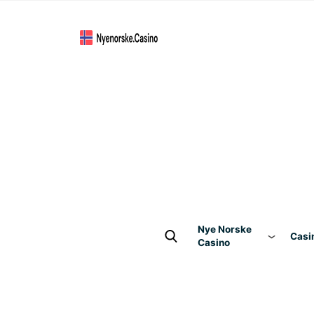
Nye Norske
Casi
›
Casino