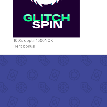
100%
opptil
1500NOK
Hent bonus!