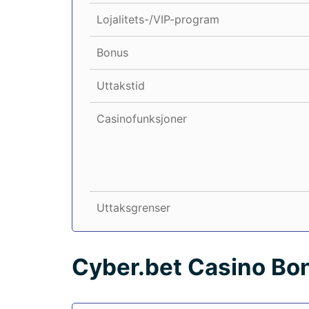
Lojalitets-/VIP-program
Bonus
Uttakstid
Casinofunksjoner
Uttaksgrenser
Cyber.bet Casino Bo