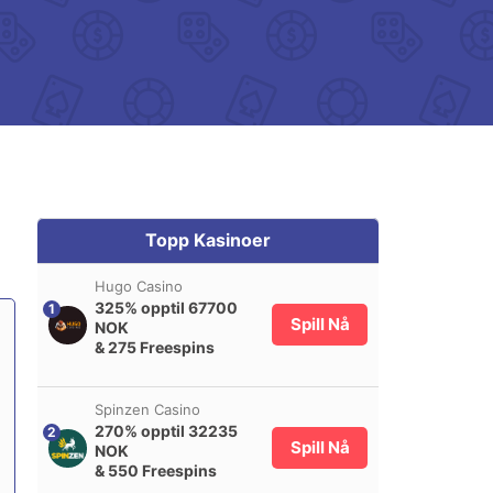
Topp Kasinoer
Hugo Casino
325% opptil 67700
1
Spill Nå
NOK
& 275 Freespins
Spinzen Casino
270% opptil 32235
2
Spill Nå
NOK
& 550 Freespins