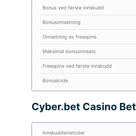
Bonus ved første innskudd
Bonusomsetning
Omsetning av freespins
Maksimal bonusinnsats
Freespins ved første innskudd
Bonuskode
Cyber.bet Casino Be
Innskuddsmetoder