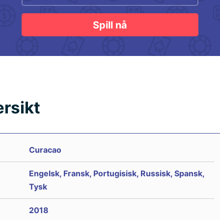
Spill nå
rsikt
Curacao
Engelsk, Fransk, Portugisisk, Russisk, Spansk,
Tysk
2018