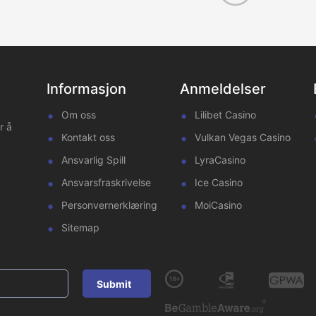
Informasjon
Anmeldelser
Om oss
Lilibet Casino
r å
Kontakt oss
Vulkan Vegas Casino
Ansvarlig Spill
LyraCasino
Ansvarsfraskrivelse
Ice Casino
Personvernerklæring
MoiCasino
Sitemap