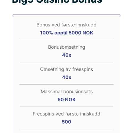
Bonus ved første innskudd
100% opptil 5000 NOK
Bonusomsetning
40x
Omsetning av freespins
40x
Maksimal bonusinnsats
50 NOK
Freespins ved første innskudd
500