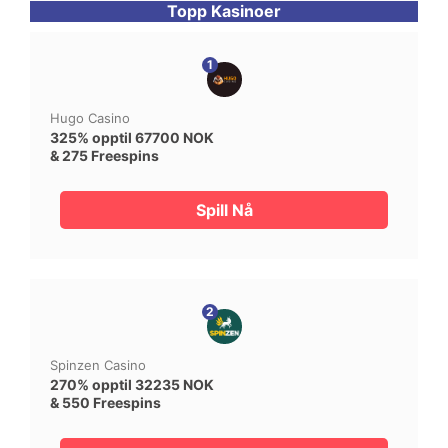
Topp Kasinoer
1
Hugo Casino
325% opptil 67700 NOK
& 275 Freespins
Spill Nå
2
Spinzen Casino
270% opptil 32235 NOK
& 550 Freespins