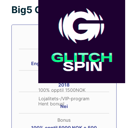
Big5 Casino Oversikt
Lisens
Malta Spillmyndighet
Språk
Engelsk, Finsk, Norsk, Spansk
Etablert år
2018
100%
opptil
1500NOK
Lojalitets-/VIP-program
Hent bonus!
Nei
Bonus
100% opptil 5000 NOK + 500