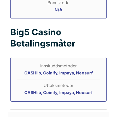
Bonuskode
N/A
Big5 Casino
Betalingsmåter
Innskuddsmetoder
CASHlib, Coinify, Impaya, Neosurf
Uttaksmetoder
CASHlib, Coinify, Impaya, Neosurf