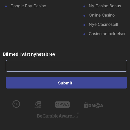
Google Pay Casino
Ny Casino Bonus
Online Casino
Nye Casinospill
Casino anmeldelser
Bli med i vårt nyhetsbrev