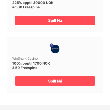
225% opptil 30000 NOK
& 300 Freespins
Spill Nå
4
WinShark Casino
100% opptil 1700 NOK
& 50 Freespins
Spill Nå