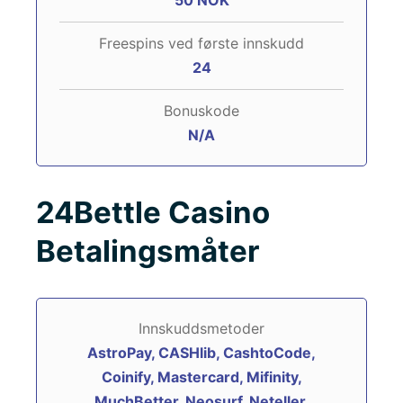
50 NOK
Freespins ved første innskudd
24
Bonuskode
N/A
24Bettle Casino
Betalingsmåter
Innskuddsmetoder
AstroPay, CASHlib, CashtoCode,
Coinify, Mastercard, Mifinity,
MuchBetter, Neosurf, Neteller,